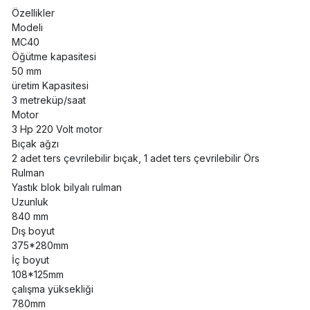
Özellikler
Modeli
MC40
Öğütme kapasitesi
50 mm
üretim Kapasitesi
3 metreküp/saat
Motor
3 Hp 220 Volt motor
Bıçak ağzı
2 adet ters çevrilebilir bıçak, 1 adet ters çevrilebilir Örs
Rulman
Yastık blok bilyalı rulman
Uzunluk
840 mm
Dış boyut
375*280mm
İç boyut
108*125mm
çalışma yüksekliği
780mm