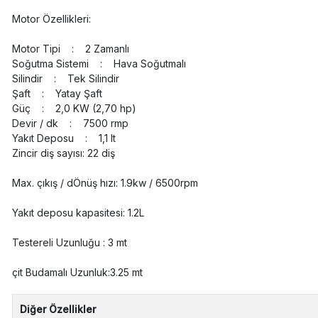
Motor Özellikleri:
Motor Tipi : 2 Zamanlı
Soğutma Sistemi : Hava Soğutmalı
Silindir : Tek Silindir
Şaft : Yatay Şaft
Güç : 2,0 KW (2,70 hp)
Devir / dk : 7500 rmp
Yakıt Deposu : 1,1 lt
Zincir diş sayısı: 22 diş
Max. çıkış / dÖnüş hızı: 1.9kw / 6500rpm
Yakıt deposu kapasitesi: 1.2L
Testereli Uzunluğu : 3 mt
çit Budamalı Uzunluk:3.25 mt
Diğer Özellikler