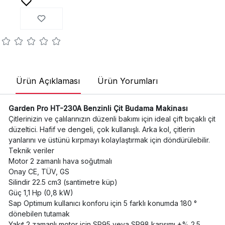
Ürün Açıklaması
Ürün Yorumları
Garden Pro HT-230A Benzinli Çit Budama Makinası
Çitlerinizin ve çalılarınızın düzenli bakımı için ideal çift bıçaklı çit
düzeltici. Hafif ve dengeli, çok kullanışlı. Arka kol, çitlerin
yanlarını ve üstünü kırpmayı kolaylaştırmak için döndürülebilir.
Teknik veriler
Motor 2 zamanlı hava soğutmalı
Onay CE, TÜV, GS
Silindir 22.5 cm3 (santimetre küp)
Güç 1,1 Hp (0,8 kW)
Sap Optimum kullanıcı konforu için 5 farklı konumda 180 °
dönebilen tutamak
Yakıt 2 zamanlı motor için SP95 veya SP98 karışımı +% 2.5