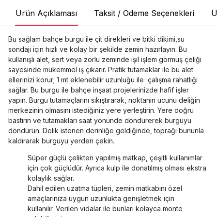
Ürün Açıklaması
Taksit / Ödeme Seçenekleri
Ü
Bu sağlam bahçe burgu ile çit direkleri ve bitki dikimi,su
sondajı için hızlı ve kolay bir şekilde zemin hazırlayın. Bu
kullanışlı alet, sert veya zorlu zeminde ışıl işlem görmüş çeliği
sayesinde mükemmel iş çıkarır. Pratik tutamaklar ile bu alet
ellerinizi korur; 1 mt eklenebilir uzunluğu ile çalışma rahatlığı
sağlar. Bu burgu ile bahçe inşaat projelerinizde hafif işler
yapın. Burgu tutamaçlarını sıkıştırarak, noktanın ucunu deliğin
merkezinin olmasını istediğiniz yere yerleştirin. Yere doğru
bastırın ve tutamakları saat yönünde döndürerek burguyu
döndürün. Delik istenen derinliğe geldiğinde, toprağı bununla
kaldırarak burguyu yerden çekin.
Süper güçlü çelikten yapılmış matkap, çeşitli kullanımlar
için çok güçlüdür. Ayrıca kulp ile donatılmış olması ekstra
kolaylık sağlar.
Dahil edilen uzatma tüpleri, zemin matkabını özel
amaçlarınıza uygun uzunlukta genişletmek için
kullanılır. Verilen vidalar ile bunları kolayca monte