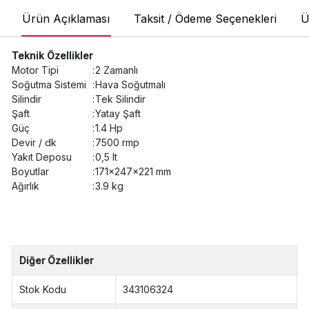
Ürün Açıklaması
Taksit / Ödeme Seçenekleri
Ü
Teknik Özellikler
Motor Tipi
:
2 Zamanlı
Soğutma Sistemi
:
Hava Soğutmalı
Silindir
:
Tek Silindir
Şaft
:
Yatay Şaft
Güç
:
1.4 Hp
Devir / dk
:
7500 rmp
Yakıt Deposu
:
0,5 lt
Boyutlar
:
171x247x221 mm
Ağırlık
:
3.9 kg
Diğer Özellikler
Stok Kodu
343106324