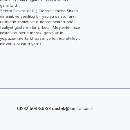
garantilidir.
Zentra Elektronik Dış Ticaret Limited Şirketi,
dinamik ve yenilikçi bir yapıya sahip, farklı
ürünlerin ithalatı ve e-ticaret sektöründe
faaliyet gösteren bir şirkettir. Müşterilerimize
kaliteli ürünler sunarak, geniş ürün
yelpazemizle farklı pazar yerlerinde etkileyici
bir varlık oluşturuyoruz.
0(232)504-86-33
destek@zentra.com.tr