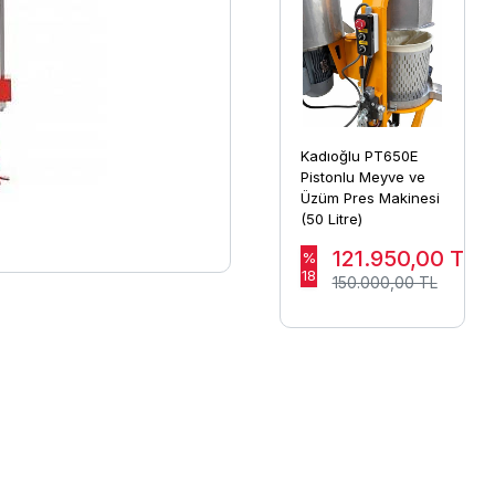
Kadıoğlu PT650E
Pistonlu Meyve ve
Üzüm Pres Makinesi
(50 Litre)
121.950,00
TL
%
18
150.000,00 TL