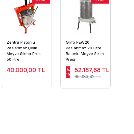
Zentra Pistonlu
Grifo PEW20
Paslanmaz Çelik
Paslanmaz 20 Litre
Meyve Sıkma Presi
Balonlu Meyve Sıkım
50 litre
Presi
40.000,00
TL
52.187,68
TL
%
19
65.083,42 TL