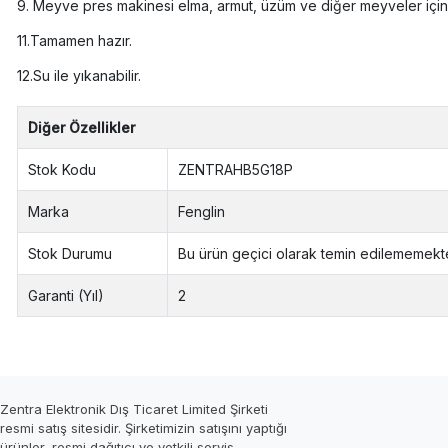
9. Meyve pres makinesi elma, armut, üzüm ve diğer meyveler için h
11.Tamamen hazır.
12.Su ile yıkanabilir.
Diğer Özellikler
Stok Kodu
ZENTRAHB5G18P
Marka
Fenglin
Stok Durumu
Bu ürün geçici olarak temin edilememekte
Garanti (Yıl)
2
Zentra Elektronik Dış Ticaret Limited Şirketi
resmi satış sitesidir. Şirketimizin satışını yaptığı
ürünler, resmi dağıtıcı ve yetkili servis