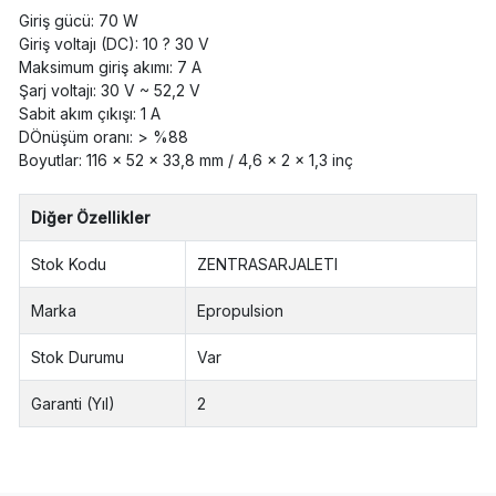
Giriş gücü: 70 W
Giriş voltajı (DC): 10 ? 30 V
Maksimum giriş akımı: 7 A
Şarj voltajı: 30 V ~ 52,2 V
Sabit akım çıkışı: 1 A
DÖnüşüm oranı: > %88
Boyutlar: 116 × 52 × 33,8 mm / 4,6 × 2 × 1,3 inç
Diğer Özellikler
Stok Kodu
ZENTRASARJALETI
Marka
Epropulsion
Stok Durumu
Var
Garanti (Yıl)
2