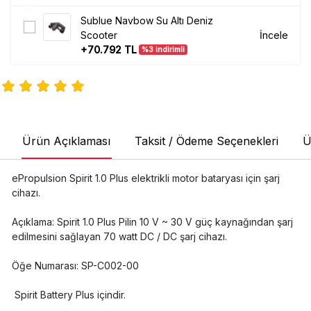
Sublue Navbow Su Altı Deniz
Scooter
İncele
+70.792 TL
%3 indirimli
Ürün Açıklaması
Taksit / Ödeme Seçenekleri
Ü
ePropulsion Spirit 1.0 Plus elektrikli motor bataryası için şarj
cihazı.
Açıklama: Spirit 1.0 Plus Pilin 10 V ~ 30 V güç kaynağından şarj
edilmesini sağlayan 70 watt DC / DC şarj cihazı.
Öğe Numarası: SP-C002-00
Spirit Battery Plus içindir.