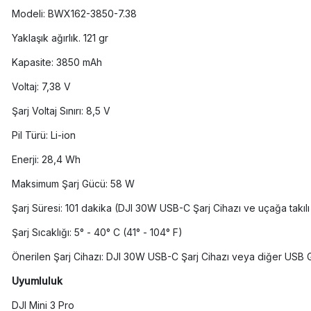
Modeli: BWX162-3850-7.38
Yaklaşık ağırlık. 121 gr
Kapasite: 3850 mAh
Voltaj: 7,38 V
Şarj Voltaj Sınırı: 8,5 V
Pil Türü: Li-ion
Enerji: 28,4 Wh
Maksimum Şarj Gücü: 58 W
Şarj Süresi: 101 dakika (DJI 30W USB-C Şarj Cihazı ve uçağa takılı p
Şarj Sıcaklığı: 5° - 40° C (41° - 104° F)
Önerilen Şarj Cihazı: DJI 30W USB-C Şarj Cihazı veya diğer USB Gü
Uyumluluk
DJI Mini 3 Pro