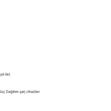
il ile)
ç Dağıtımı şarj cihazları