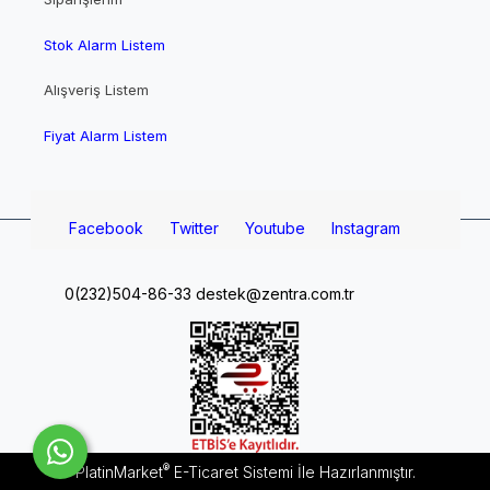
Stok Alarm Listem
Alışveriş Listem
Fiyat Alarm Listem
Facebook
Twitter
Youtube
Instagram
0(232)504-86-33
destek@zentra.com.tr
®
PlatinMarket
E-Ticaret Sistemi
İle Hazırlanmıştır.