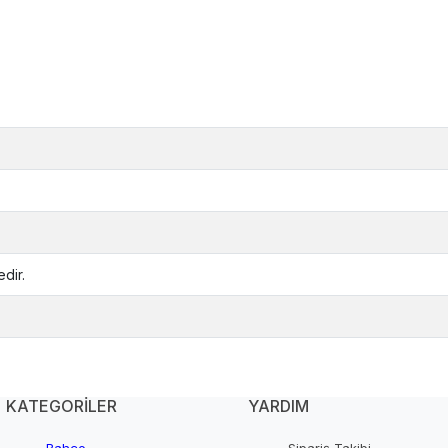
dir.
KATEGORİLER
YARDIM
Bahçe
Sipariş Takibi