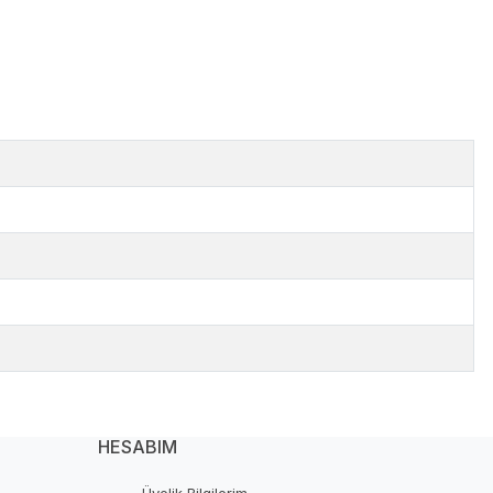
HESABIM
Üyelik Bilgilerim