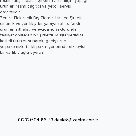
resmi satış sitesidir. Şirketimizin satışını yaptığı
ürünler, resmi dağıtıcı ve yetkili servis
garantilidir.
Zentra Elektronik Dış Ticaret Limited Şirketi,
dinamik ve yenilikçi bir yapıya sahip, farklı
ürünlerin ithalatı ve e-ticaret sektöründe
faaliyet gösteren bir şirkettir. Müşterilerimize
kaliteli ürünler sunarak, geniş ürün
yelpazemizle farklı pazar yerlerinde etkileyici
bir varlık oluşturuyoruz.
0(232)504-86-33
destek@zentra.com.tr