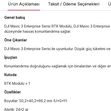
Ürün Açıklaması
Taksit / Ödeme Seçenekleri
Ü
Genel bakış
DJI Mavic 3 Enterprise Serisi RTK Modülü, DJI Mavic 3 Enterprise 
düzeyinde hassas konumlandırma sağlar.
Öne Çıkanlar
DJI Mavic 3 Enterprise Serisi ile uyumludur. Düşük güç tüketimi 
İpuçları
Konumlandırma doğruluğunu sağlamak için binalardan ve diğer eng
Kutuda
RTK Modülü × 1
Özellikler
Boyutlar: 50,2×40,2×66,2 mm (U×G×Y)
Ağırlık: 24±2 gr