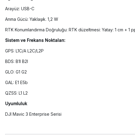
Arayüz: USB-C
Anma Gücü: Yaklaşık. 1,2 W
RTK Konumlandırma Doğruluğu: RTK düzeltmesi: Yatay: 1 cm + 1 pp
Sistem ve Frekans Noktaları:
GPS: L1C/A L2C/L2P
BDS: B1I B2I
GLO: G1 G2
GAL: E1 E5b
QZSS: L1 L2
Uyumluluk
DJI Mavic 3 Enterprise Serisi