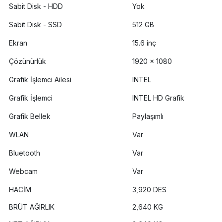
Sabit Disk - HDD
Yok
Sabit Disk - SSD
512 GB
Ekran
15.6 inç
Çözünürlük
1920 x 1080
Grafik İşlemci Ailesi
INTEL
Grafik İşlemci
INTEL HD Grafik
Grafik Bellek
Paylaşımlı
WLAN
Var
Bluetooth
Var
Webcam
Var
HACİM
3,920 DES
BRÜT AĞIRLIK
2,640 KG