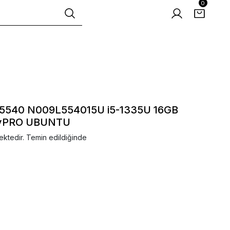
0
5540 N009L554015U i5-1335U 16GB
 vPRO UBUNTU
ektedir. Temin edildiğinde