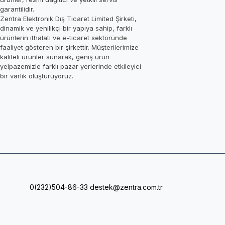
garantilidir.
Zentra Elektronik Dış Ticaret Limited Şirketi,
dinamik ve yenilikçi bir yapıya sahip, farklı
ürünlerin ithalatı ve e-ticaret sektöründe
faaliyet gösteren bir şirkettir. Müşterilerimize
kaliteli ürünler sunarak, geniş ürün
yelpazemizle farklı pazar yerlerinde etkileyici
bir varlık oluşturuyoruz.
0(232)504-86-33
destek@zentra.com.tr