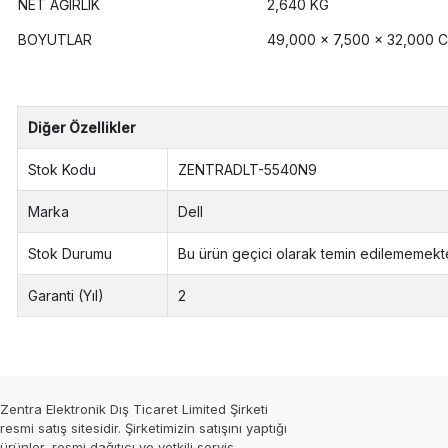
NET AĞIRLIK
2,640 KG
BOYUTLAR
49,000 x 7,500 x 32,000 
Diğer Özellikler
Stok Kodu
ZENTRADLT-5540N9
Marka
Dell
Stok Durumu
Bu ürün geçici olarak temin edilememekte
Garanti (Yıl)
2
Zentra Elektronik Dış Ticaret Limited Şirketi
resmi satış sitesidir. Şirketimizin satışını yaptığı
ürünler, resmi dağıtıcı ve yetkili servis