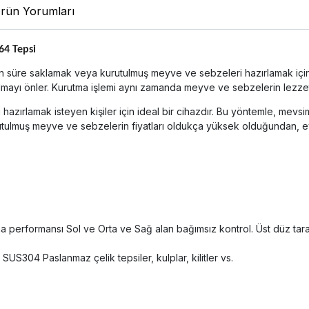
rün Yorumları
64 Tepsi
 süre saklamak veya kurutulmuş meyve ve sebzeleri hazırlamak için 
zulmayı önler. Kurutma işlemi aynı zamanda meyve ve sebzelerin lezzet
azırlamak isteyen kişiler için ideal bir cihazdır. Bu yöntemle, mev
rutulmuş meyve ve sebzelerin fiyatları oldukça yüksek olduğundan, e
tma performansı Sol ve Orta ve Sağ alan bağımsız kontrol. Üst düz tar
304 Paslanmaz çelik tepsiler, kulplar, kilitler vs.