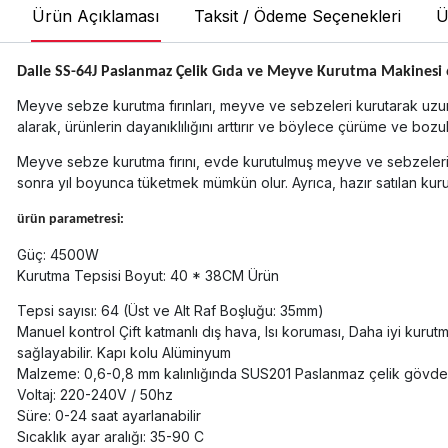
Ürün Açıklaması
Taksit / Ödeme Seçenekleri
Ü
Dalle SS-64J Paslanmaz Çelik Gıda ve Meyve Kurutma Makinesi 
Meyve sebze kurutma fırınları, meyve ve sebzeleri kurutarak uzun
alarak, ürünlerin dayanıklılığını arttırır ve böylece çürüme ve bo
Meyve sebze kurutma fırını, evde kurutulmuş meyve ve sebzeleri h
sonra yıl boyunca tüketmek mümkün olur. Ayrıca, hazır satılan ku
ürün parametresi:
Güç: 4500W
Kurutma Tepsisi Boyut: 40 * 38CM Ürün
Tepsi sayısı: 64 (Üst ve Alt Raf Boşluğu: 35mm)
Manuel kontrol Çift katmanlı dış hava, Isı koruması, Daha iyi kuru
sağlayabilir. Kapı kolu Alüminyum
Malzeme: 0,6-0,8 mm kalınlığında SUS201 Paslanmaz çelik gövde SUS
Voltaj: 220-240V / 50hz
Süre: 0-24 saat ayarlanabilir
Sıcaklık ayar aralığı: 35-90 C