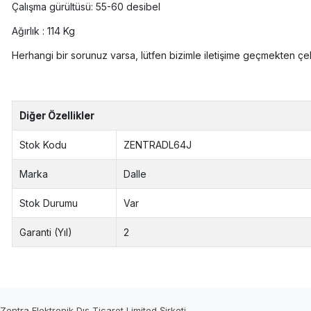
Çalışma gürültüsü: 55-60 desibel
Ağırlık : 114 Kg
Herhangi bir sorunuz varsa, lütfen bizimle iletişime geçmekten çe
Diğer Özellikler
Stok Kodu
ZENTRADL64J
Marka
Dalle
Stok Durumu
Var
Garanti (Yıl)
2
Zentra Elektronik Dış Ticaret Limited Şirketi