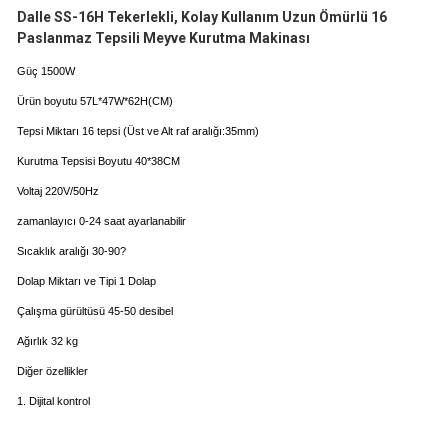
Dalle SS-16H Tekerlekli, Kolay Kullanım Uzun Ömürlü 16
Paslanmaz Tepsili Meyve Kurutma Makinası
Güç
1500W
Ürün boyutu
57L*47W*62H(CM)
Tepsi Miktarı
16 tepsi (Üst ve Alt raf aralığı:35mm)
Kurutma Tepsisi Boyutu
40*38CM
Voltaj
220V/50Hz
zamanlayıcı
0-24 saat ayarlanabilir
Sıcaklık aralığı
30-90?
Dolap Miktarı ve Tipi
1 Dolap
Çalışma gürültüsü
45-50 desibel
Ağırlık
32 kg
Diğer özellikler
1. Dijital kontrol