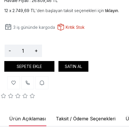
Havale Fiyatı : 26.809,46 TL
2.749,69 TL
'den başlayan taksit seçenekleri için
tıklayın.
3
iş gününde kargoda
Kritik Stok
-
+
SEPETE EKLE
SATIN AL
Ürün Açıklaması
Taksit / Ödeme Seçenekleri
Ü