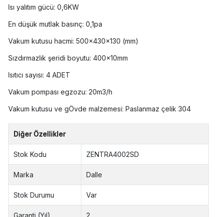
Isı yalıtım gücü: 0,6KW
En düşük mutlak basınç: 0,1pa
Vakum kutusu hacmi: 500×430×130 (mm)
Sızdırmazlık şeridi boyutu: 400×10mm
Isıtıcı sayısı: 4 ADET
Vakum pompası egzozu: 20m3/h
Vakum kutusu ve gÖvde malzemesi: Paslanmaz çelik 304
Diğer Özellikler
Stok Kodu
ZENTRA4002SD
Marka
Dalle
Stok Durumu
Var
Garanti (Yıl)
2