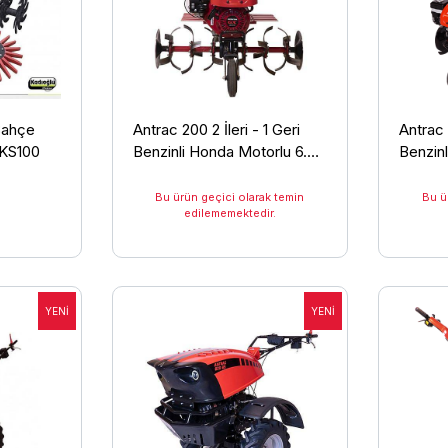
Bahçe
Antrac 200 2 İleri - 1 Geri
Antrac 
 KS100
Benzinli Honda Motorlu 6.5
Benzin
HP Çapa Makinesi
HP Çap
Bu ürün geçici olarak temin
Bu ü
edilememektedir.