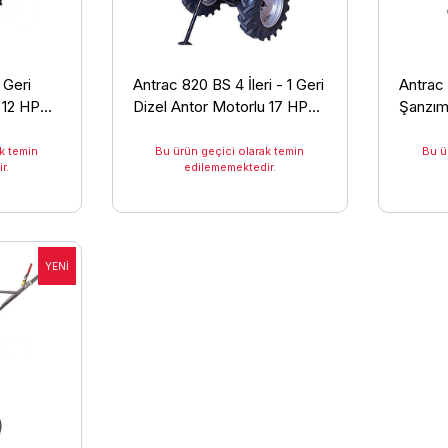
1 Geri
Antrac 820 BS 4 İleri - 1 Geri
Antrac
 12 HP
Dizel Antor Motorlu 17 HP
Şanzıma
Çapa Makinesi
Motorl
Makine
k temin
Bu ürün geçici olarak temin
Bu ü
r.
edilememektedir.