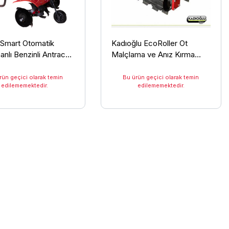
 Smart Otomatik
Kadıoğlu EcoRoller Ot
nlı Benzinli Antrac
Malçlama ve Anız Kırma
u 6.5 HP Çapa
Makinesi
si
rün geçici olarak temin
Bu ürün geçici olarak temin
edilememektedir.
edilememektedir.