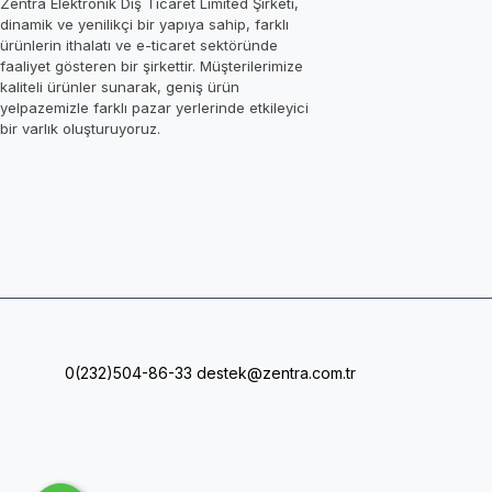
Zentra Elektronik Dış Ticaret Limited Şirketi,
dinamik ve yenilikçi bir yapıya sahip, farklı
ürünlerin ithalatı ve e-ticaret sektöründe
faaliyet gösteren bir şirkettir. Müşterilerimize
kaliteli ürünler sunarak, geniş ürün
yelpazemizle farklı pazar yerlerinde etkileyici
bir varlık oluşturuyoruz.
0(232)504-86-33
destek@zentra.com.tr