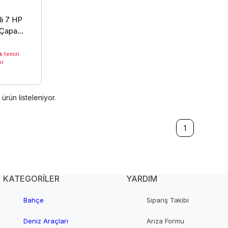
li 7 HP
 Çapa
k temin
r.
ürün listeleniyor.
1
KATEGORİLER
YARDIM
Bahçe
Sipariş Takibi
Deniz Araçları
Arıza Formu