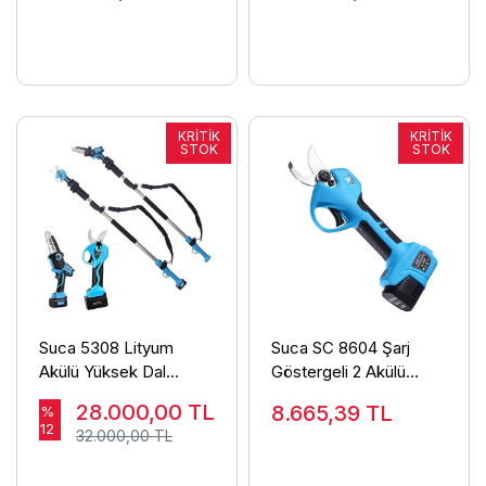
Suca 5308 Lityum
Suca SC 8604 Şarj
Akülü Yüksek Dal
Göstergeli 2 Akülü
Budama Testeresi ve
Budama Makası 3 cm
28.000,00
TL
8.665,39
TL
%
8608 Makası (Uzatma
12
32.000,00 TL
Aparatlı)