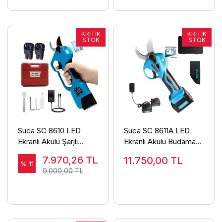
Suca SC 8610 LED
Suca SC 8611A LED
Ekranlı Akülü Şarjlı
Ekranlı Akülü Budama
Budama Makası
Makası 40 mm
7.970,26
TL
11.750,00
TL
% 11
9.000,00 TL