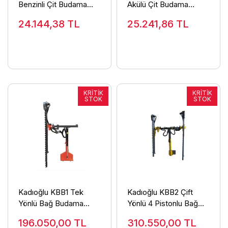
Benzinli Çit Budama
Akülü Çit Budama
Makinesi 60cm
Makinesi
24.144,38
TL
25.241,86
TL
Kadıoğlu KBB1 Tek
Kadıoğlu KBB2 Çift
Yönlü Bağ Budama
Yönlü 4 Pistonlu Bağ
(Filiz Kesme) Makinesi
Budama (Filiz Kesme)
196.050,00
TL
310.550,00
TL
Makinesi