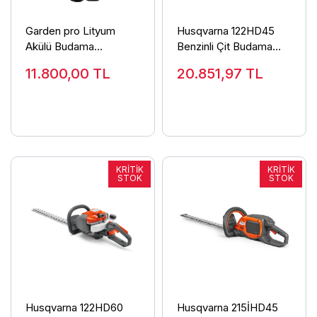
Garden pro Lityum
Husqvarna 122HD45
Akülü Budama
Benzinli Çit Budama
Testeresi Ve Suca
Makinesi 45cm
11.800,00
TL
20.851,97
TL
Budama Makas Seti
Husqvarna 122HD60
Husqvarna 215İHD45