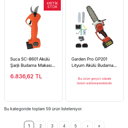
Suca SC-8601 Akülü
Garden Pro GP201
Şarjlı Budama Makası
Lityum Akülü Budama
2,5cm
Testeresi 21 V-2 Akülü
6.836,62
TL
Bu ürün geçici olarak
temin edilememektedir.
Bu kategoride toplam
59
ürün listeleniyor.
1
2
3
4
5
›
»