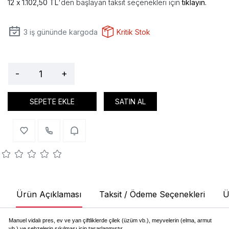
1.102,50 TL
'den başlayan taksit seçenekleri için
tıklayın.
3
iş gününde kargoda
Kritik Stok
-
+
SEPETE EKLE
SATIN AL
Ürün Açıklaması
Taksit / Ödeme Seçenekleri
Ü
Manuel vidalı pres, ev ve yan çiftliklerde çilek (üzüm vb.), meyvelerin (elma, armut
vb.) ve sebzelerin sıkılması için tasarlanmıştır.