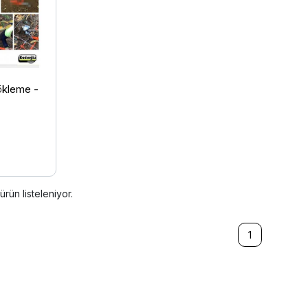
Kökleme -
ürün listeleniyor.
1