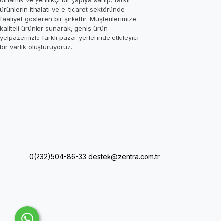
dinamik ve yenilikçi bir yapıya sahip, farklı
ürünlerin ithalatı ve e-ticaret sektöründe
faaliyet gösteren bir şirkettir. Müşterilerimize
kaliteli ürünler sunarak, geniş ürün
yelpazemizle farklı pazar yerlerinde etkileyici
bir varlık oluşturuyoruz.
0(232)504-86-33
destek@zentra.com.tr