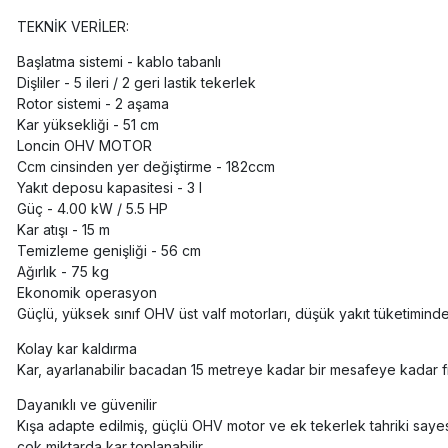
TEKNİK VERİLER:
Başlatma sistemi - kablo tabanlı
Dişliler - 5 ileri / 2 geri lastik tekerlek
Rotor sistemi - 2 aşama
Kar yüksekliği - 51 cm
Loncin OHV MOTOR
Ccm cinsinden yer değiştirme - 182ccm
Yakıt deposu kapasitesi - 3 l
Güç - 4.00 kW / 5.5 HP
Kar atışı - 15 m
Temizleme genişliği - 56 cm
Ağırlık - 75 kg
Ekonomik operasyon
Güçlü, yüksek sınıf OHV üst valf motorları, düşük yakıt tüketiminde 
Kolay kar kaldırma
Kar, ayarlanabilir bacadan 15 metreye kadar bir mesafeye kadar fırl
Dayanıklı ve güvenilir
Kışa adapte edilmiş, güçlü OHV motor ve ek tekerlek tahriki sayes
çok miktarda kar toplanabilir.