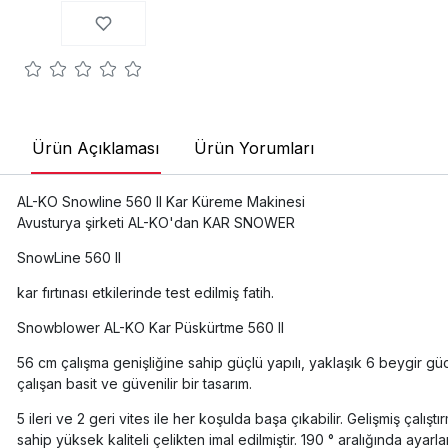
Ürün Açıklaması
Ürün Yorumları
AL-KO Snowline 560 II Kar Küreme Makinesi
Avusturya şirketi AL-KO'dan KAR SNOWER
SnowLine 560 II
kar fırtınası etkilerinde test edilmiş fatih.
Snowblower AL-KO Kar Püskürtme 560 II
56 cm çalışma genişliğine sahip güçlü yapılı, yaklaşık 6 beygir güc
çalışan basit ve güvenilir bir tasarım.
5 ileri ve 2 geri vites ile her koşulda başa çıkabilir. Gelişmiş çal
sahip yüksek kaliteli çelikten imal edilmiştir. 190 ° aralığında ayarl