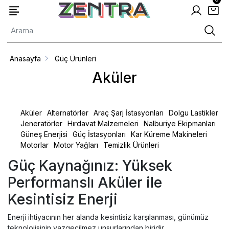
Anasayfa
Güç Ürünleri
Aküler
Aküler
Alternatörler
Araç Şarj İstasyonları
Dolgu Lastikler
Jeneratörler
Hırdavat Malzemeleri
Nalburiye Ekipmanları
Güneş Enerjisi
Güç İstasyonları
Kar Küreme Makineleri
Motorlar
Motor Yağları
Temizlik Ürünleri
Güç Kaynağınız: Yüksek
Performanslı Aküler ile
Kesintisiz Enerji
Enerji ihtiyacının her alanda kesintisiz karşılanması, günümüz
teknolojisinin vazgeçilmez unsurlarından biridir.