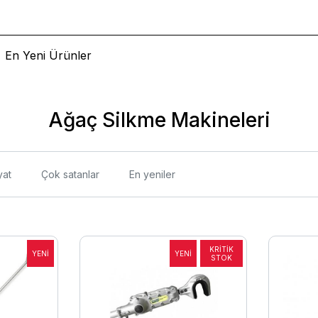
En Yeni Ürünler
Ağaç Silkme Makineleri
yat
Çok satanlar
En yeniler