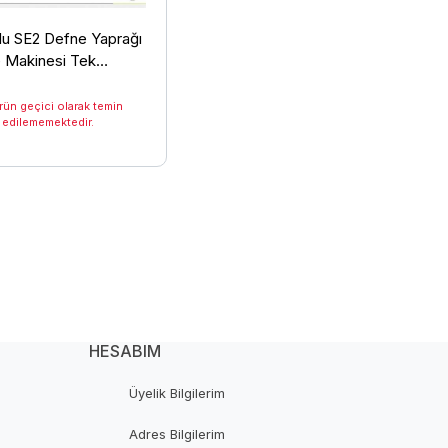
lu SE2 Defne Yaprağı
Makinesi Tek
, Sehpalı
rün geçici olarak temin
edilememektedir.
HESABIM
Üyelik Bilgilerim
Adres Bilgilerim