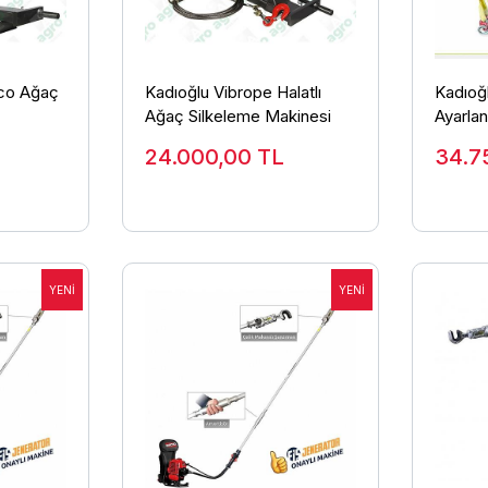
Eco Ağaç
Kadıoğlu Vibrope Halatlı
Kadıoğ
Ağaç Silkeleme Makinesi
Ayarla
Halatlı
24.000,00
TL
34.7
Makine