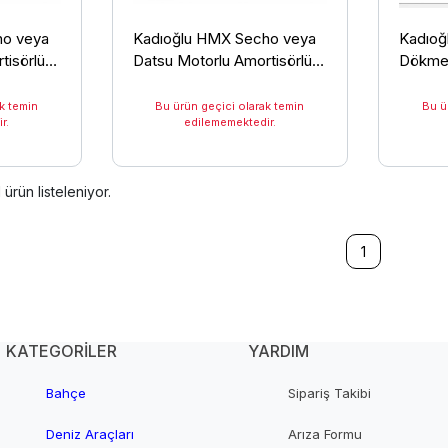
ho veya
Kadıoğlu HMX Secho veya
Kadıoğ
tisörlü
Datsu Motorlu Amortisörlü
Dökme 
nesi
Dal Silkeleme Makinesi ( Ot
Üniteli
Biçme Aparatlı)
k temin
Bu ürün geçici olarak temin
Bu ü
r.
edilememektedir.
1
ürün listeleniyor.
1
KATEGORİLER
YARDIM
Bahçe
Sipariş Takibi
Deniz Araçları
Arıza Formu