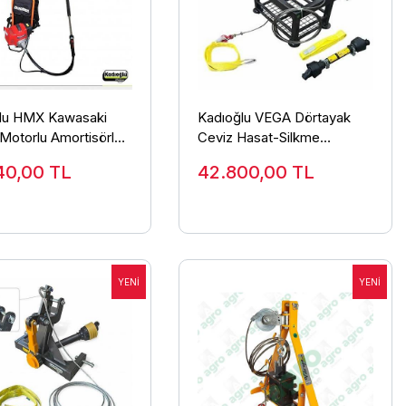
lu HMX Kawasaki
Kadıoğlu VEGA Dörtayak
Motorlu Amortisörlü
Ceviz Hasat-Silkme
lkeleme Makinesi (Ot
Makinesi - ZENTRA
40,00
TL
42.800,00
TL
paratlı)