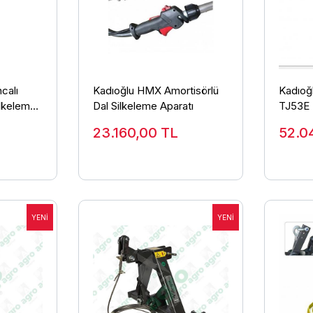
calı
Kadıoğlu HMX Amortisörlü
Kadıoğ
lkeleme
Dal Silkeleme Aparatı
TJ53E 
Dal Si
23.160,00
TL
52.0
Biçme A