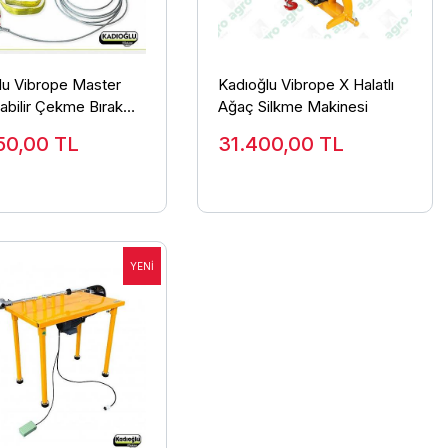
lu Vibrope Master
Kadıoğlu Vibrope X Halatlı
nabilir Çekme Bırakma
Ağaç Silkme Makinesi
 Ağaç Silkme
50,00
TL
31.400,00
TL
si