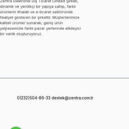
Zentra Elektronik Dış Ticaret Limited Şirketi,
dinamik ve yenilikçi bir yapıya sahip, farklı
ürünlerin ithalatı ve e-ticaret sektöründe
faaliyet gösteren bir şirkettir. Müşterilerimize
kaliteli ürünler sunarak, geniş ürün
yelpazemizle farklı pazar yerlerinde etkileyici
bir varlık oluşturuyoruz.
0(232)504-86-33
destek@zentra.com.tr